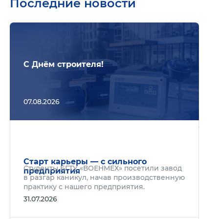
Последние новости
Подр
С Днём строителя!
07.08.2026
Подр
Старт карьеры — с сильного
Студенты БГТУ «ВОЕНМЕХ» посетили завод
предприятия
в разгар каникул, начав производственную
практику с нашего предприятия.
31.07.2026