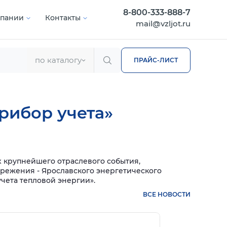
8-800-333-888-7
мпании
Контакты
mail@vzljot.ru
по каталогу
ПРАЙС-ЛИСТ
рибор учета»
х крупнейшего отраслевого события,
режения - Ярославского энергетического
чета тепловой энергии».
ВСЕ НОВОСТИ
нее
Подробнее