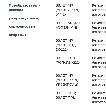
Преобразователи
ВЗЛЕТ МР
Ремонт
расхода
(УРСВ-722 Ех,
базе за
744 Ех)
изгото
ультразвуковые,
ВЗЛЕТ МР для
Ремонт
кориолисовые,
АЭС (3Н, 4Н)
базе за
изгото
вихревые
ВЗЛЕТ МР
Ремонт
(УРСВ-ППД-
базе за
ЕХ-222)
изгото
ВЗЛЕТ РСЛ
Ремонт
(РСЛ-212, -222)
базе за
изгото
ВЗЛЕТ МР
Ремонт
(УРСВ-5ХХ N,
базе за
УРСВ-510V ц)
изгото
ВЗЛЕТ РБП;
Ремонт
ВЗЛЕТ ПРЦ
базе за
изгото