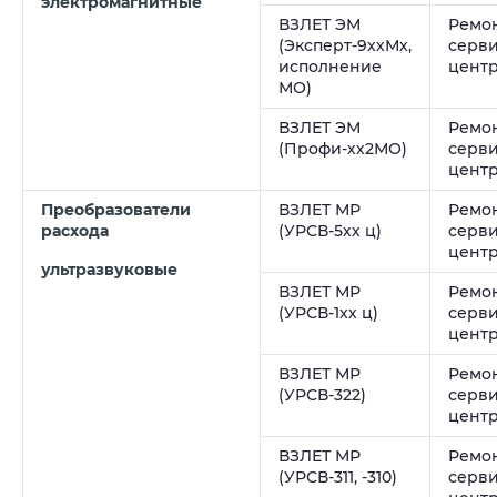
электромагнитные
ВЗЛЕТ ЭМ
Ремон
(Эксперт-9ххМх,
серв
исполнение
цент
МО)
ВЗЛЕТ ЭМ
Ремон
(Профи-хх2МО)
серв
цент
Преобразователи
ВЗЛЕТ МР
Ремон
расхода
(УРСВ-5хх ц)
серв
цент
ультразвуковые
ВЗЛЕТ МР
Ремон
(УРСВ-1хх ц)
серв
цент
ВЗЛЕТ МР
Ремон
(УРСВ-322)
серв
цент
ВЗЛЕТ МР
Ремон
(УРСВ-311, -310)
серв