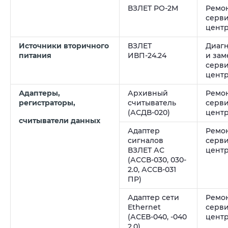
ВЗЛЕТ РО-2М
Ремон
серв
цент
Источники вторичного
ВЗЛЕТ
Диагн
питания
ИВП-24.24
и зам
серв
цент
Адаптеры,
Архивный
Ремон
регистраторы,
считыватель
серв
(АСДВ-020)
цент
считыватели данных
Адаптер
Ремон
сигналов
серв
ВЗЛЕТ АС
цент
(АССВ-030, 030-
2.0, АССВ-031
ПР)
Адаптер сети
Ремон
Ethernet
серв
(АСЕВ-040, -040
цент
2.0)