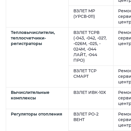
цент
ВЗЛЕТ МР
Ремон
(УРСВ-011)
серв
цент
Тепловычислители,
ВЗЛЕТ ТСРВ
Ремон
т
еплосчетчики-
(-043, -042, -027,
серв
регистраторы
-026М, -025, -
цент
024М, -044
ЛАЙТ, -044
ПРО)
ВЗЛЕТ ТСР
Ремон
СМАРТ
серв
цент
Вычислительные
ВЗЛЕТ ИВК-10Х
Ремон
комплексы
серв
цент
Регуляторы отопления
ВЗЛЕТ РО-2
Ремон
ВЕНТ
серв
цент