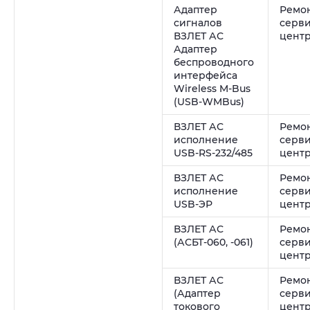
Адаптер
Ремон
сигналов
серв
ВЗЛЕТ АС
цент
Адаптер
беспроводного
интерфейса
Wireless M-Bus
(USB-WMBus)
ВЗЛЕТ АС
Ремон
исполнение
серв
USB-RS-232/485
цент
ВЗЛЕТ АС
Ремон
исполнение
серв
USB-ЭР
цент
ВЗЛЕТ АС
Ремон
(АСБТ-060, -061)
серв
цент
ВЗЛЕТ АС
Ремон
(Адаптер
серв
токового
цент