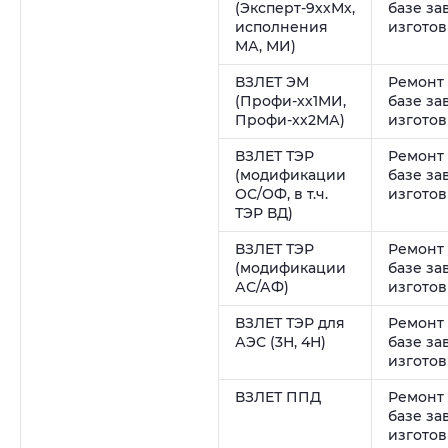
(Эксперт-9ххМх,
базе за
исполнения
изгото
МА, МИ)
ВЗЛЕТ ЭМ
Ремонт
(Профи-хх1МИ,
базе за
Профи-хх2МА)
изгото
ВЗЛЕТ ТЭР
Ремонт
(модификации
базе за
ОС/ОФ, в т.ч.
изгото
ТЭР ВД)
ВЗЛЕТ ТЭР
Ремонт
(модификации
базе за
АС/АФ)
изгото
ВЗЛЕТ ТЭР для
Ремонт
АЭС (3Н, 4Н)
базе за
изгото
ВЗЛЕТ ППД
Ремонт
базе за
изгото