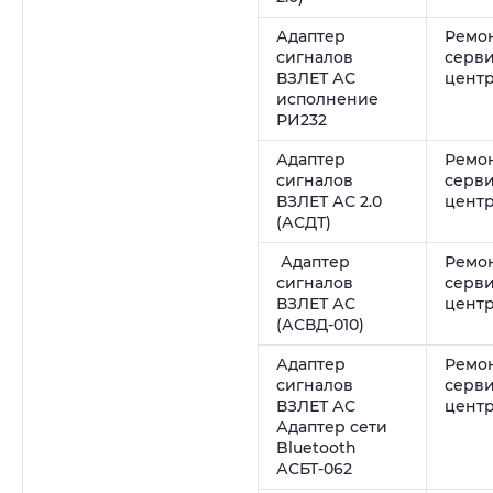
Адаптер
Ремон
сигналов
серв
ВЗЛЕТ АС
цент
исполнение
РИ232
Адаптер
Ремон
сигналов
серв
ВЗЛЕТ АС 2.0
цент
(АСДТ)
Адаптер
Ремон
сигналов
серв
ВЗЛЕТ АС
цент
(АСВД-010)
Адаптер
Ремон
сигналов
серв
ВЗЛЕТ АС
цент
Адаптер сети
Bluetooth
АСБТ-062