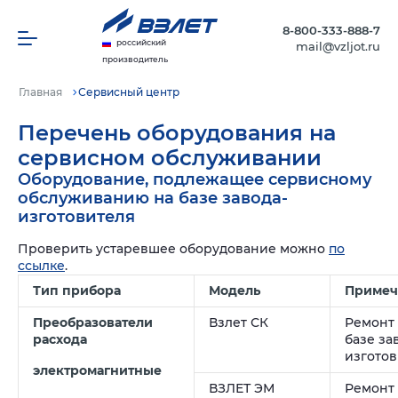
8-800-333-888-7
российский
mail@vzljot.ru
производитель
Главная
Сервисный центр
Перечень оборудования на
сервисном обслуживании
Оборудование, подлежащее сервисному
обслуживанию на базе завода-
изготовителя
Проверить устаревшее оборудование можно
по
ссылке
.
Тип прибора
Модель
Примеч
Преобразователи
Взлет СК
Ремонт
расхода
базе за
изгото
электромагнитные
ВЗЛЕТ ЭМ
Ремонт