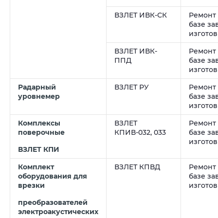
ВЗЛЕТ ИВК-СК
Ремонт
базе за
изгото
ВЗЛЕТ ИВК-
Ремонт
ППД
базе за
изгото
Радарный
ВЗЛЕТ РУ
Ремонт
уровнемер
базе за
изгото
Комплексы
ВЗЛЕТ
Ремонт
поверочные
КПИВ-032, 033
базе за
изгото
ВЗЛЕТ КПИ
Комплект
ВЗЛЕТ КПВД
Ремонт
оборудования для
базе за
врезки
изгото
преобразователей
электроакустических