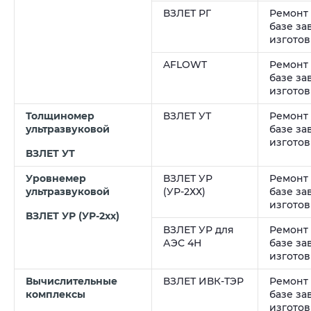
ВЗЛЕТ РГ
Ремонт
базе за
изгото
AFLOWT
Ремонт
базе за
изгото
Толщиномер
ВЗЛЕТ УТ
Ремонт
ультразвуковой
базе за
изгото
ВЗЛЕТ УТ
Уровнемер
ВЗЛЕТ УР
Ремонт
ультразвуковой
(УР-2ХХ)
базе за
изгото
ВЗЛЕТ УР (УР-2хх)
ВЗЛЕТ УР для
Ремонт
АЭС 4Н
базе за
изгото
Вычислительные
ВЗЛЕТ ИВК-ТЭР
Ремонт
комплексы
базе за
изгото