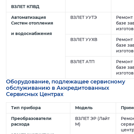
ВЗЛЕТ КПВД
Автоматизация
ВЗЛЕТ УУТЭ
Ремонт
Систем отопления
базе за
изгото
и водоснабжения
ВЗЛЕТ УУХВ
Ремонт
базе за
изгото
ВЗЛЕТ АТП
Ремонт
базе за
изгото
Оборудование, подлежащее сервисному
обслуживанию в Аккредитованных
Сервисных Центрах
Тип прибора
Модель
Прим
Преобразователи
ВЗЛЕТ ЭР (Лайт
Ремон
расхода
М)
серв
цент