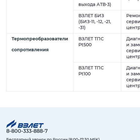
выхода АТВ-3)
ВЗЛЕТ БИЗ
Ремон
(БИЗ-11, -12, -21,
серв
-31)
цент
Термопреобразователи
ВЗЛЕТ ТПС
Диагн
Pt500
и зам
сопротивления
серв
цент
ВЗЛЕТ ТПС
Диагн
Pt100
и зам
серв
цент
8-800-333-888-7
Бесплатный звонок по России (8:00–17:30 MSK)