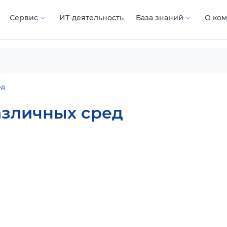
Сервис
ИТ-деятельность
База знаний
О ко
ед
азличных сред