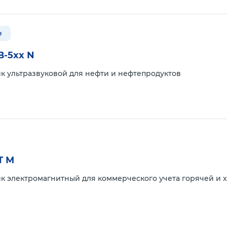
е
В-5xx N
к ультразвуковой для нефти и нефтепродуктов
Т М
к электромагнитный для коммерческого учета горячей и х