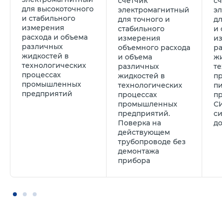
счетчик
с
для высокоточного
электромагнитный
э
и стабильного
для точного и
д
измерения
стабильного
и 
расхода и объема
измерения
и
различных
объемного расхода
ра
жидкостей в
и объема
жи
технологических
различных
т
процессах
жидкостей в
п
промышленных
технологических
п
предприятий
процессах
п
промышленных
С
предприятий.
с
Поверка на
до
действующем
трубопроводе без
демонтажа
прибора