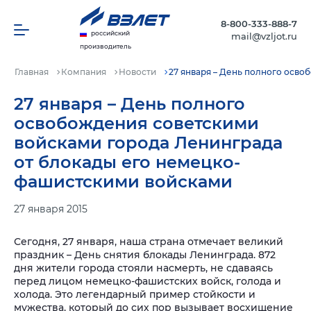
8-800-333-888-7
российский
mail@vzljot.ru
производитель
Главная
Компания
Новости
27 января – День полного осв
27 января – День полного
освобождения советскими
войсками города Ленинграда
от блокады его немецко-
фашистскими войсками
27 января 2015
Сегодня, 27 января, наша страна отмечает великий
праздник – День снятия блокады Ленинграда. 872
дня жители города стояли насмерть, не сдаваясь
перед лицом немецко-фашистских войск, голода и
холода. Это легендарный пример стойкости и
мужества, который до сих пор вызывает восхищение