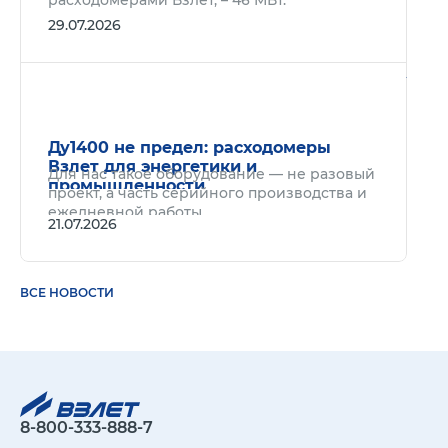
расходомерами Взлет, – 46 МВт.
29.07.2026
Подр
Ду1400 не предел: расходомеры
Взлет для энергетики и
Для нас такое оборудование — не разовый
промышленности
проект, а часть серийного производства и
ежедневной работы.
21.07.2026
ВСЕ НОВОСТИ
8-800-333-888-7