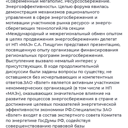
«Современный мегаполис. Ресурсосбережение.
Энергоэффективность». Целью форума явилась
демонстрация механизмов рационального
управления в сфере энергосбережения и
мотивации участников рынка ресурсо- и энерго-
сберегающих технологий.
На секции
«Международный и межрегиональный обмен опытом
в целях продвижения энергосбережения» делегат
от НП «МАЭ» С.А. Пищугин представил презентацию,
посвященную опыту организации финансирования
региональных программ энергосбережения.
Выступление вызвало немалый интерес у
присутствующих. В ходе продолжительной
дискуссии были заданы вопросы по существу, не
оставшиеся без исчерпывающих и компетентных
ответов.
ЗАО «Взлет» является активным участником
некоммерческих организаций (в том числе и НП
«МАЭ»), оказывающих значительное влияние на
развитие процессов энергосбережения в стране и
достижение целевых показателей энергетической
эффективности экономики РФ.
Специалисты ЗАО
«Взлет» входят в состав экспертного совета Комитета
по энергетике ГосДумы РФ, содействуя
совершенствованию правовой базы