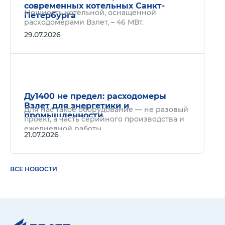
современных котельных Санкт-
Мощность котельной, оснащённой
Петербурга
расходомерами Взлет, – 46 МВт.
29.07.2026
Подр
Ду1400 не предел: расходомеры
Взлет для энергетики и
Для нас такое оборудование — не разовый
промышленности
проект, а часть серийного производства и
ежедневной работы.
21.07.2026
ВСЕ НОВОСТИ