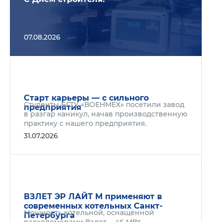
07.08.2026
Подр
Старт карьеры — с сильного
Студенты БГТУ «ВОЕНМЕХ» посетили завод
предприятия
в разгар каникул, начав производственную
практику с нашего предприятия.
31.07.2026
Подр
ВЗЛЕТ ЭР ЛАЙТ М применяют в
современных котельных Санкт-
Мощность котельной, оснащённой
Петербурга