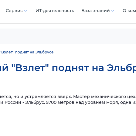
Сервис
ИТ-деятельность
База знаний
О ко
"Взлет" поднят на Эльбрусе
й "Взлет" поднят на Эльб
тся, но и устремляется вверх. Мастер механического цех
и России - Эльбрус. 5700 метров над уровнем моря, одна 