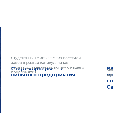
Подробнее
Подроб
Студенты БГТУ «ВОЕНМЕХ» посетили
завод в разгар каникул, начав
производственную практику с нашего
Старт карьеры — с
В
Мо
предприятия.
сильного предприятия
п
рас
с
С