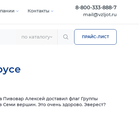
8-800-333-888-7
мпании
Контакты
mail@vzljot.ru
по каталогу
ПРАЙС-ЛИСТ
русе
а Пивовар Алексей доставил флаг Группы
из Семи вершин. Это очень здорово. Эверест?