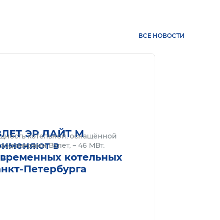
ВСЕ НОВОСТИ
нее
Подробнее
ЗЛЕТ ЭР ЛАЙТ М
щность котельной, оснащённой
рименяют в
ходомерами Взлет, – 46 МВт.
овременных котельных
анкт-Петербурга