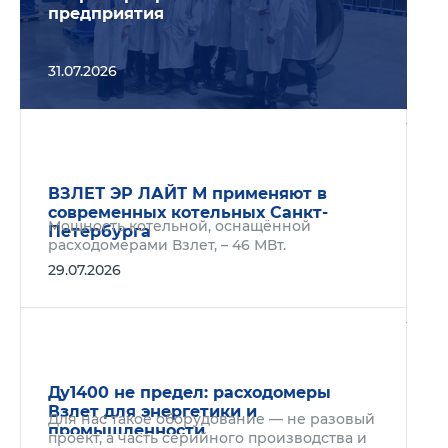
предприятия
31.07.2026
Подр
ВЗЛЕТ ЭР ЛАЙТ М применяют в
современных котельных Санкт-
Мощность котельной, оснащённой
Петербурга
расходомерами Взлет, – 46 МВт.
29.07.2026
Подр
Ду1400 не предел: расходомеры
Взлет для энергетики и
Для нас такое оборудование — не разовый
промышленности
проект, а часть серийного производства и