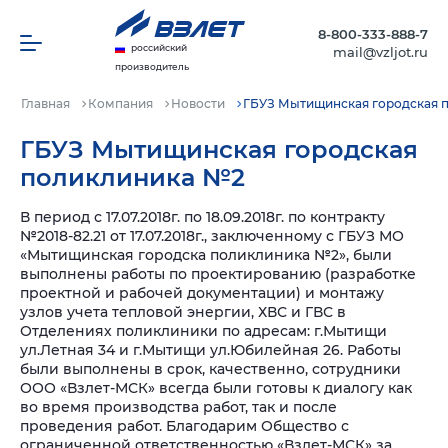
8-800-333-888-7
российский
mail@vzljot.ru
производитель
Главная
Компания
Новости
ГБУЗ Мытищинская городская 
ГБУЗ Мытищинская городская
поликлиника №2
В период с 17.07.2018г. по 18.09.2018г. по контракту
№2018-82.21 от 17.07.2018г., заключенному с ГБУЗ МО
«Мытищинская городска поликлиника №2», были
выполнены работы по проектированию (разработке
проектной и рабочей документации) и монтажу
узлов учета тепловой энергии, ХВС и ГВС в
Отделениях поликлиники по адресам: г.Мытищи
ул.Летная 34 и г.Мытищи ул.Юбилейная 26. Работы
были выполнены в срок, качественно, сотрудники
ООО «Взлет-МСК» всегда были готовы к диалогу как
во время производства работ, так и после
проведения работ.
Благодарим Общество с
ограниченной ответственностью «Взлет-МСК» за