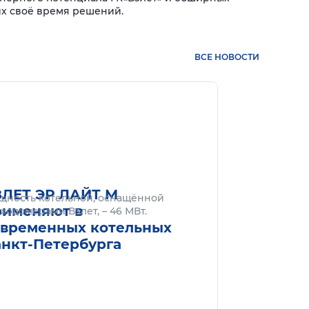
х своё время решений.
ВСЕ НОВОСТИ
нее
Подробнее
ЗЛЕТ ЭР ЛАЙТ М
щность котельной, оснащённой
рименяют в
ходомерами Взлет, – 46 МВт.
овременных котельных
анкт-Петербурга