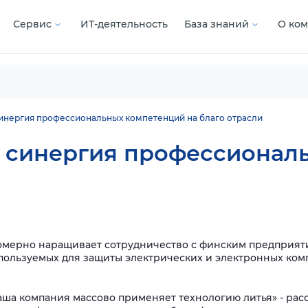
Сервис
ИТ-деятельность
База знаний
О ко
 синергия профессиональных компетенций на благо отрасли
Oy: синергия профессиона
номерно наращивает сотрудничество с финским предприят
пользуемых для защиты электрических и электронных ком
ша компания массово применяет технологию литья» - рас