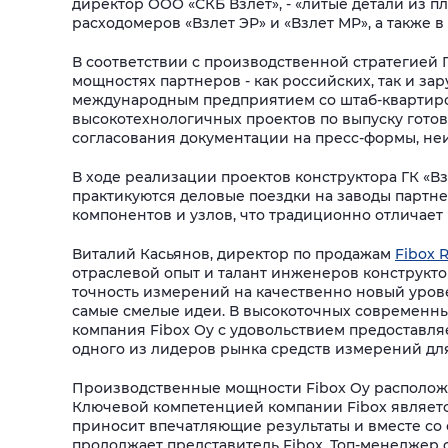
директор ООО «СКБ Взлет», - «литые детали из п
расходомеров «Взлет ЭР» и «Взлет МР», а также 
В соответствии с производственной стратегией Г
мощностях партнеров - как российских, так и з
международным предприятием со штаб-квартирой
высокотехнологичных проектов по выпуску готово
согласования документации на пресс-формы, неи
В ходе реализации проектов конструктора ГК «В
практикуются деловые поездки на заводы партне
компонентов и узлов, что традиционно отличает
Виталий Касьянов, директор по продажам
Fibox R
отраслевой опыт и талант инженеров конструкт
точность измерений на качественно новый урове
самые смелые идеи. В высокоточных современны
компания Fibox Oy с удовольствием предоставл
одного из лидеров рынка средств измерений дл
Производственные мощности Fibox Oy расположе
Ключевой компетенцией компании Fibox являетс
приносит впечатляющие результаты и вместе со 
продолжает представитель Fibox. Топ-менеджер