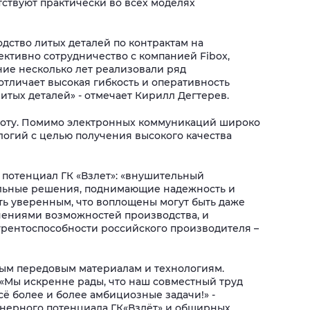
тствуют практически во всех моделях
одство литых деталей по контрактам на
ективно сотрудничество с компанией Fibox,
ие несколько лет реализовали ряд
 отличает высокая гибкость и оперативность
итых деталей» - отмечает Кирилл Дегтерев.
работу. Помимо электронных коммуникаций широко
логий с целью получения высокого качества
 потенциал ГК «Взлет»: «внушительный
кальные решения, поднимающие надежность и
ть уверенным, что воплощены могут быть даже
чениями возможностей производства, и
урентоспособности российского производителя –
мым передовым материалам и технологиям.
«Мы искренне рады, что наш совместный труд
ё более и более амбициозные задачи!» -
енерного потенциала ГК«Взлёт» и обширных