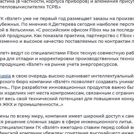
ластика (в частности, корпуса приборов) и алюминия прису
в тепловычислителях ТСРВ.»
К «Взлет» уже не первый год размещает заказы на произв
арубежных. По мнению К.Дегтерева сегодня наиболее персп
 в Хельсинки. «С российским офисом Fibox мы за последн
й продукции. Как показала практика, партнерство с Fibox
зменно и высокое качество поставляемых по контрактам л
злет» ведут со специалистами Fibox тесную совместную 
ра для отладки и корректировки производственных техно
 продукцию «Взлет» на рынке учета энергоресурсов.
ussia
в свою очередь высоко оценивает интеллектуальный
орского бюро компании «Взлёт» позволяет создавать уни
нь... При разработке инновационных продуктов важно бы
х изделиях нет места компромиссам, связанным с ограни
яет весь свой технический потенциал для повышения конк
я ЖКХ и промышленности...»
ны по всему миру, компания имеет широкий доступ к са
я решение сложных задач в сфере инжекционного литья. 
специалистами ГК «Взлёт» ежегодно ставим перед собой вс
 финской компании убежден: сочетание высочайшего инж