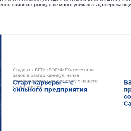
ненно принесёт рынку ещё много уникальных, опережающи
Подробнее
Подроб
Студенты БГТУ «ВОЕНМЕХ» посетили
завод в разгар каникул, начав
производственную практику с нашего
Старт карьеры — с
В
Мо
предприятия.
сильного предприятия
п
рас
с
С