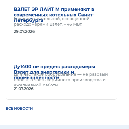
ВЗЛЕТ ЭР ЛАЙТ М применяют в
современных котельных Санкт-
Мощность котельной, оснащённой
Петербурга
расходомерами Взлет, – 46 МВт.
29.07.2026
Подр
Ду1400 не предел: расходомеры
Взлет для энергетики и
Для нас такое оборудование — не разовый
промышленности
проект, а часть серийного производства и
ежедневной работы.
21.07.2026
ВСЕ НОВОСТИ