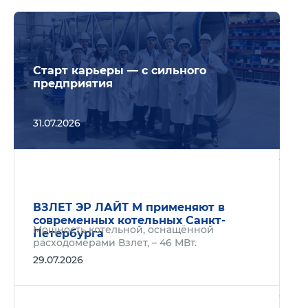
Подр
Старт карьеры — с сильного
предприятия
31.07.2026
Подр
ВЗЛЕТ ЭР ЛАЙТ М применяют в
современных котельных Санкт-
Мощность котельной, оснащённой
Петербурга
расходомерами Взлет, – 46 МВт.
29.07.2026
Подр