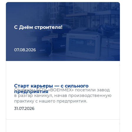
Подр
С Днём строителя!
07.08.2026
Подр
Старт карьеры — с сильного
Студенты БГТУ «ВОЕНМЕХ» посетили завод
предприятия
в разгар каникул, начав производственную
практику с нашего предприятия.
31.07.2026
Подр