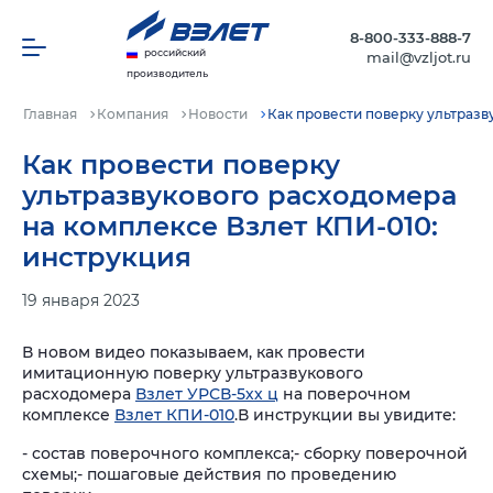
8-800-333-888-7
российский
mail@vzljot.ru
производитель
Главная
Компания
Новости
Как провести поверку ультразв
Как провести поверку
ультразвукового расходомера
на комплексе Взлет КПИ-010:
инструкция
19 января 2023
В новом видео показываем, как провести
имитационную поверку ультразвукового
расходомера
Взлет УРСВ-5хх ц
на поверочном
комплексе
Взлет КПИ-010
.
В инструкции вы увидите:
- состав поверочного комплекса;
- сборку поверочной
схемы;
- пошаговые действия по проведению