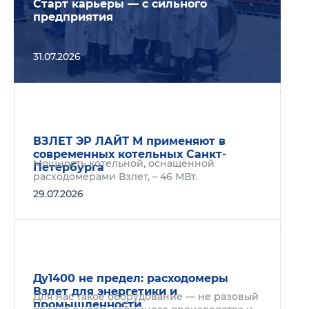
Старт карьеры — с сильного
предприятия
31.07.2026
Подр
ВЗЛЕТ ЭР ЛАЙТ М применяют в
современных котельных Санкт-
Мощность котельной, оснащённой
Петербурга
расходомерами Взлет, – 46 МВт.
29.07.2026
Подр
Ду1400 не предел: расходомеры
Взлет для энергетики и
Для нас такое оборудование — не разовый
промышленности