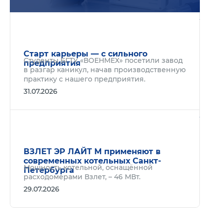
Подр
Старт карьеры — с сильного
Студенты БГТУ «ВОЕНМЕХ» посетили завод
предприятия
в разгар каникул, начав производственную
практику с нашего предприятия.
31.07.2026
Подр
ВЗЛЕТ ЭР ЛАЙТ М применяют в
современных котельных Санкт-
Мощность котельной, оснащённой
Петербурга
расходомерами Взлет, – 46 МВт.
29.07.2026