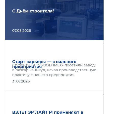
С Днём строителя!
07.08.2026
Подр
Старт карьеры — с сильного
Студенты БГТУ «ВОЕНМЕХ» посетили завод
предприятия
в разгар каникул, начав производственную
практику с нашего предприятия.
31.07.2026
Подр
ВЗЛЕТ ЭР ЛАЙТ М применяют в