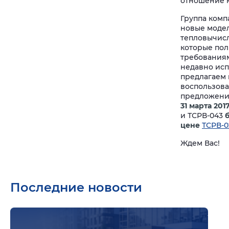
отношение к
Группа комп
новые моде
тепловычис
которые пол
требованиям
недавно исп
предлагаем
воспользов
предложени
31 марта 201
и ТСРВ-043
цене
ТСРВ-
Ждем Вас!
Последние новости
Подр