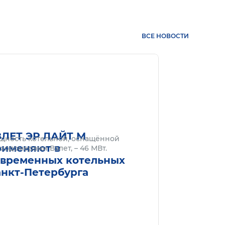
ВСЕ НОВОСТИ
нее
Подробнее
ЗЛЕТ ЭР ЛАЙТ М
щность котельной, оснащённой
рименяют в
ходомерами Взлет, – 46 МВт.
овременных котельных
анкт-Петербурга