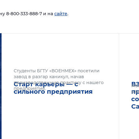
у 8-800-333-888-7 и на
сайте
.
Подробнее
Подроб
Студенты БГТУ «ВОЕНМЕХ» посетили
завод в разгар каникул, начав
производственную практику с нашего
Старт карьеры — с
В
Мо
предприятия.
сильного предприятия
п
рас
с
С