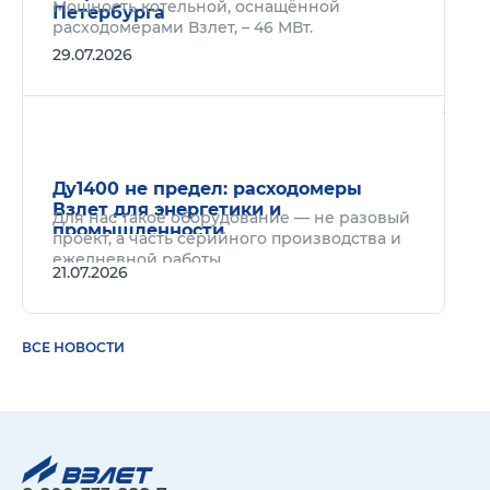
Мощность котельной, оснащённой
Петербурга
расходомерами Взлет, – 46 МВт.
29.07.2026
Подр
Ду1400 не предел: расходомеры
Взлет для энергетики и
Для нас такое оборудование — не разовый
промышленности
проект, а часть серийного производства и
ежедневной работы.
21.07.2026
ВСЕ НОВОСТИ