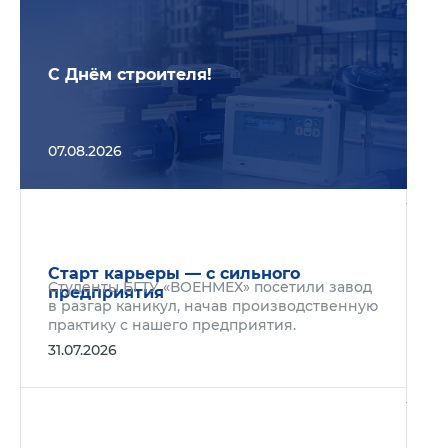
С Днём строителя!
07.08.2026
Подр
Старт карьеры — с сильного
Студенты БГТУ «ВОЕНМЕХ» посетили завод
предприятия
в разгар каникул, начав производственную
практику с нашего предприятия.
31.07.2026
Подр