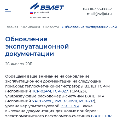
8-800-333-888-7
российский
mail@vzljot.ru
производитель
Главная
Компания
Новости
Обновление эксплуатационной
Обновление
эксплуатационной
документации
26 января 2011
Обращаем ваше внимание на обновление
эксплуатационной документации на следующие
приборы: теплосчетчики-регистраторы ВЗЛЕТ ТСР-М
(исполнений
ТСР-024М
,
ТСР-027
, ТСР-023),
ультразвуковые расходомеры-счетчики ВЗЛЕТ МР
(исполнений
УРСВ-5ххц
,
УРСВ-510Vц
,
РСЛ-212
),
уровнемер ультразвуковой
ВЗЛЕТ УР
. Также
выложена документация для новых приборов:
электромагнитного расходомера-счетчика
ВЗЛЕТ ТЭР