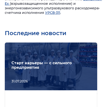
Ex
(взрывозащищенное исполнение) и
энергонезависимого ультразвукового расходомера-
счетчика исполнения
УРСВ-311
.
Последние новости
Подр
Старт карьеры — с сильного
предприятия
31.07.2026
Подр