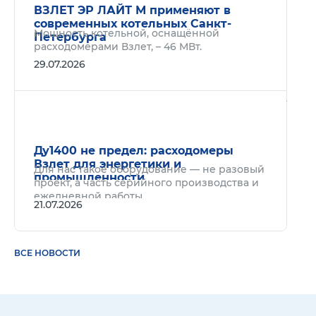
ВЗЛЕТ ЭР ЛАЙТ М применяют в
современных котельных Санкт-
Мощность котельной, оснащённой
Петербурга
расходомерами Взлет, – 46 МВт.
29.07.2026
Подр
Ду1400 не предел: расходомеры
Взлет для энергетики и
Для нас такое оборудование — не разовый
промышленности
проект, а часть серийного производства и
ежедневной работы.
21.07.2026
ВСЕ НОВОСТИ