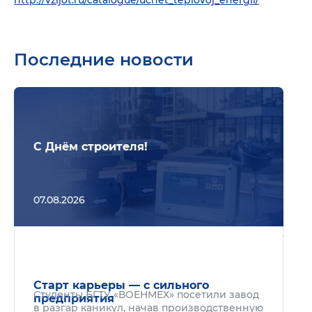
http://vzljot.ru/catalogue/uchet_teplovoj_energii/
Последние новости
Подр
С Днём строителя!
07.08.2026
Подр
Старт карьеры — с сильного
Студенты БГТУ «ВОЕНМЕХ» посетили завод
предприятия
в разгар каникул, начав производственную