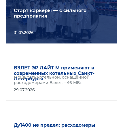
Старт карьеры — с сильного
предприятия
31.07.2026
Подр
ВЗЛЕТ ЭР ЛАЙТ М применяют в
современных котельных Санкт-
Мощность котельной, оснащённой
Петербурга
расходомерами Взлет, – 46 МВт.
29.07.2026
Подр
Ду1400 не предел: расходомеры