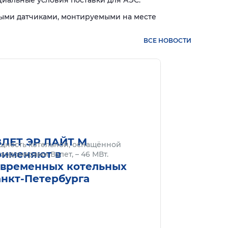
иальные условия поставки для АЭС.
ыми датчиками, монтируемыми на месте
ВСЕ НОВОСТИ
нее
Подробнее
ЗЛЕТ ЭР ЛАЙТ М
щность котельной, оснащённой
рименяют в
ходомерами Взлет, – 46 МВт.
овременных котельных
анкт-Петербурга