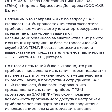
ОППУ «МЭ»: Павла Борисовича Никитина (ЗАО
«ТЭМ») и Кирилла Борисовича Дегтерева (ООО«СКБ
Взлет»).
Напомним, что 17 апреля 2013 г. по запросу ОАО
«Теплосеть СПб» прошла техническая экспертиза
приборов коммерческого учета энергоресурсов на
предмет анализа уровня защиты от
несанкционированного вмешательства в их работу.
Испытания проходили на базе метрологической
службы ЗАО "ТЭМ". В состав комиссии входили
вышеуказанные представители членов партнерства
– П.Б. Никитин и К.Б. Дегтерев.
По итогам испытаний было выявлено, что ряд
приборов, прошедшие испытания, имеют недостатки
в плане защиты от механического вмешательства в
их работу. Также, в присутствии сотрудников ЗАО
НПФ «Теплоком», было зафиксировано, что
проходившие испытания приборы ПРЭМ
производства ЗАО НПФ «Теплоком» показали
возможность программного доступа к настройкам
прибора через стандартное ПО производителя с
использованием ключа авторизации, внешне