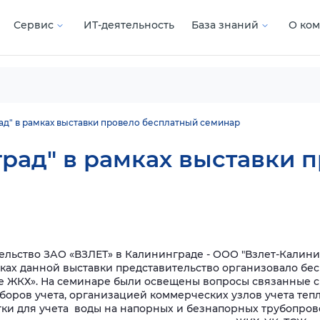
Сервис
ИТ-деятельность
База знаний
О ко
д" в рамках выставки провело бесплатный семинар
рад" в рамках выставки 
вительство ЗАО «ВЗЛЕТ» в Калининграде - ООО "Взлет-Калин
амках данной выставки представительство организовало бе
е ЖКХ». На семинаре были освещены вопросы связанные 
боров учета, организацией коммерческих узлов учета те
и для учета воды на напорных и безнапорных трубопровода