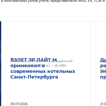
и монтажники узлов учета, представители ЖКХ, УК, ТСЖ 
Подробнее
Подроб
ВЗЛЕТ ЭР ЛАЙТ М
Ду
Мощность котельной, оснащённой
Дл
применяют в
р
расходомерами Взлет, – 46 МВт.
раз
пр
современных котельных
эн
Санкт-Петербурга
п
29.07.2026
21.