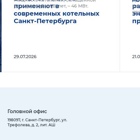
Мощность котельной, оснащённой
Дл
применяют в
р
расходомерами Взлет, – 46 МВт.
раз
пр
современных котельных
эн
Санкт-Петербурга
п
29.07.2026
21.
Головной офис
198097, г. Санкт-Петербург, ул.
Трефолева, д. 2, лит. АШ