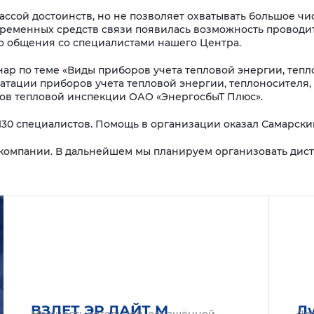
ассой достоинств, но не позволяет охватывать большое чи
временных средств связи появилась возможность проводи
го общения со специалистами нашего Центра.
ар по теме «Виды приборов учета тепловой энергии, тепл
атации приборов учета тепловой энергии, теплоносителя,
ков тепловой инспекции ОАО «ЭнергосбыТ Плюс».
 130 специалистов. Помощь в организации оказал Самарски
 компании. В дальнейшем мы планируем организовать дис
Подробнее
Подроб
ВЗЛЕТ ЭР ЛАЙТ М
Ду