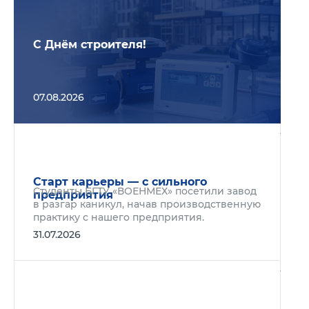
С Днём строителя!
07.08.2026
Подр
Старт карьеры — с сильного
Студенты БГТУ «ВОЕНМЕХ» посетили завод
предприятия
в разгар каникул, начав производственную
практику с нашего предприятия.
31.07.2026
Подр