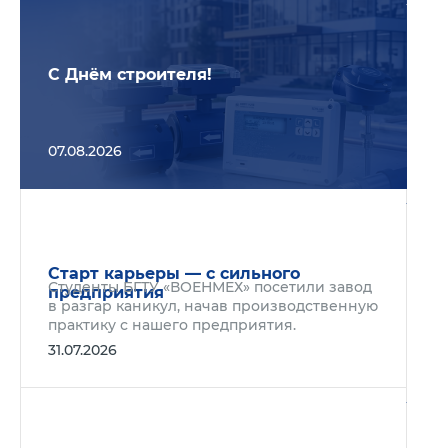
С Днём строителя!
07.08.2026
Подр
Старт карьеры — с сильного
Студенты БГТУ «ВОЕНМЕХ» посетили завод
предприятия
в разгар каникул, начав производственную
практику с нашего предприятия.
31.07.2026
Подр