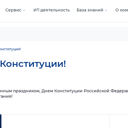
Сервис
ИТ-деятельность
База знаний
О ко
нституции!
Конституции!
енным праздником, Днем Конституции Российской Федерац
тания!
Подробнее
Подроб