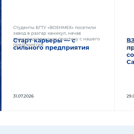
Студенты БГТУ «ВОЕНМЕХ» посетили
завод в разгар каникул, начав
производственную практику с нашего
Старт карьеры — с
В
Мо
предприятия.
сильного предприятия
п
рас
с
С
31.07.2026
29.