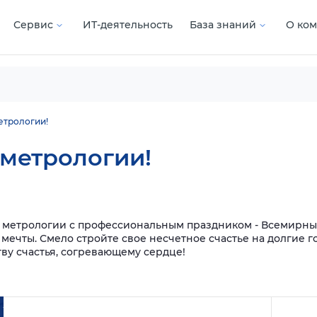
Сервис
ИТ-деятельность
База знаний
О ко
етрологии!
метрологии!
 метрологии с профессиональным праздником - Всемирным
 мечты. Смело стройте свое несчетное счастье на долгие
тву счастья, согревающему сердце!
Подробнее
Подроб