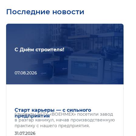
Последние новости
Подр
С Днём строителя!
07.08.2026
Подр
Старт карьеры — с сильного
Студенты БГТУ «ВОЕНМЕХ» посетили завод
предприятия
в разгар каникул, начав производственную
практику с нашего предприятия.
31.07.2026