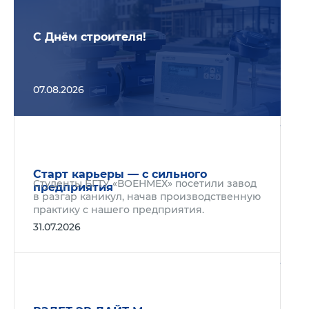
С Днём строителя!
07.08.2026
Подр
Старт карьеры — с сильного
Студенты БГТУ «ВОЕНМЕХ» посетили завод
предприятия
в разгар каникул, начав производственную
практику с нашего предприятия.
31.07.2026
Подр