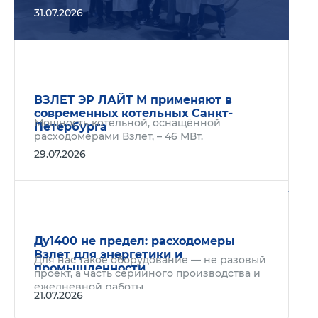
31.07.2026
Подр
ВЗЛЕТ ЭР ЛАЙТ М применяют в
современных котельных Санкт-
Мощность котельной, оснащённой
Петербурга
расходомерами Взлет, – 46 МВт.
29.07.2026
Подр
Ду1400 не предел: расходомеры
Взлет для энергетики и
Для нас такое оборудование — не разовый
промышленности
проект, а часть серийного производства и
ежедневной работы.
21.07.2026