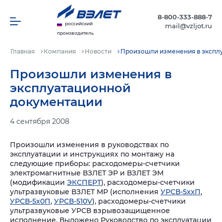
8-800-333-888-7
российский
mail@vzljot.ru
производитель
Главная
Компания
Новости
Произошли изменения в экспл
Произошли изменения в
эксплуатационной
документации
4 сентября 2008
Произошли изменения в руководствах по
эксплуатации и инструкциях по монтажу на
следующие приборы: расходомеры-счетчики
электромагнитные ВЗЛЕТ ЭР и ВЗЛЕТ ЭМ
(модификации
ЭКСПЕРТ
), расходомеры-счетчики
ультразвуковые ВЗЛЕТ МР (исполнения
УРСВ-5ххП
,
УРСВ-5х0П
,
УРСВ-510V
), расходомеры-счетчики
ультразвуковые УРСВ взрывозащищенное
исполнение. Выложено Руководство по эксплуатации