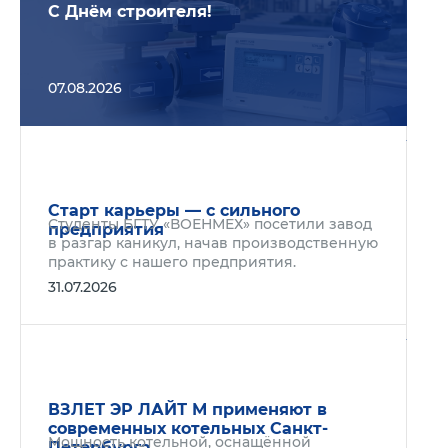
С Днём строителя!
07.08.2026
Подр
Старт карьеры — с сильного
Студенты БГТУ «ВОЕНМЕХ» посетили завод
предприятия
в разгар каникул, начав производственную
практику с нашего предприятия.
31.07.2026
Подр
ВЗЛЕТ ЭР ЛАЙТ М применяют в
современных котельных Санкт-
Мощность котельной, оснащённой
Петербурга