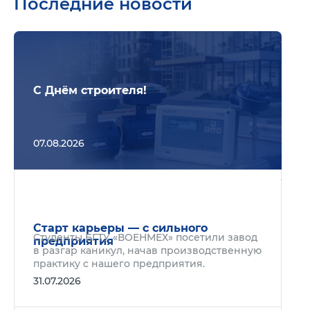
Последние новости
Подр
С Днём строителя!
07.08.2026
Подр
Старт карьеры — с сильного
Студенты БГТУ «ВОЕНМЕХ» посетили завод
предприятия
в разгар каникул, начав производственную
практику с нашего предприятия.
31.07.2026