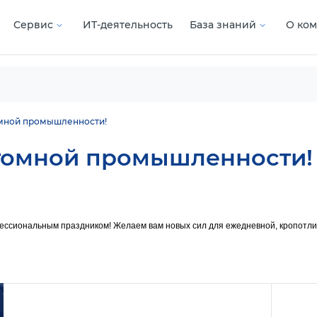
Сервис
ИТ-деятельность
База знаний
О ко
омной промышленности!
атомной промышленности!
сиональным праздником! Желаем вам новых сил для ежедневной, кропотливо
Подробнее
Подроб