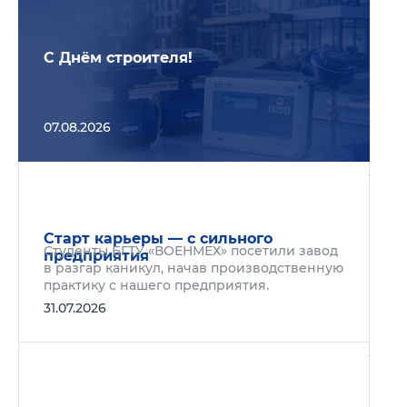
С Днём строителя!
07.08.2026
Подр
Старт карьеры — с сильного
Студенты БГТУ «ВОЕНМЕХ» посетили завод
предприятия
в разгар каникул, начав производственную
практику с нашего предприятия.
31.07.2026
Подр