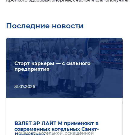
Крепкого здоровья, энергии, счастья и благополучия!
Последние новости
Подр
Старт карьеры — с сильного
предприятия
31.07.2026
Подр
ВЗЛЕТ ЭР ЛАЙТ М применяют в
современных котельных Санкт-
Мощность котельной, оснащённой
Петербурга