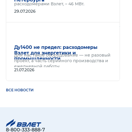
расходомерами Взлет, – 46 МВт.
29.07.2026
Подр
Ду1400 не предел: расходомеры
Взлет для энергетики и
Для нас такое оборудование — не разовый
промышленности
проект, а часть серийного производства и
ежедневной работы.
21.07.2026
ВСЕ НОВОСТИ
8-800-333-888-7