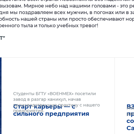
ызовам. Мирное небо над нашими головами - это ре
дня мы поздравляем всех мужчин, в погонах или в за
особность нашей страны или просто обеспечивают н
ренного тыла и только учебных тревог!
Т”
Подробнее
Подроб
Студенты БГТУ «ВОЕНМЕХ» посетили
завод в разгар каникул, начав
производственную практику с нашего
Старт карьеры — с
В
Мо
предприятия.
сильного предприятия
п
рас
с
С