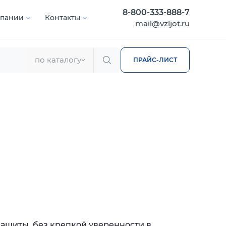
8-800-333-888-7
мпании
Контакты
mail@vzljot.ru
по каталогу
ПРАЙС-ЛИСТ
защиты, без крепкой уверенности в