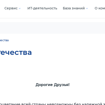
Сервис
ИТ-деятельность
База знаний
О ко
ества
ечества
Дорогие Друзья!
роцветание всей страны невозможны без надежной 