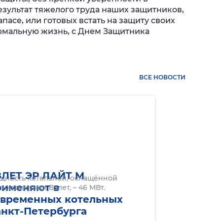
зультат тяжелого труда наших защитников,
пасе, или готовых встать на защиту своих
ормальную жизнь, с Днем Защитника
ВСЕ НОВОСТИ
нее
Подробнее
ЗЛЕТ ЭР ЛАЙТ М
щность котельной, оснащённой
рименяют в
ходомерами Взлет, – 46 МВт.
овременных котельных
анкт-Петербурга