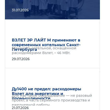
31.07.2026
Подр
ВЗЛЕТ ЭР ЛАЙТ М применяют в
современных котельных Санкт-
Мощность котельной, оснащённой
Петербурга
расходомерами Взлет, – 46 МВт.
29.07.2026
Подр
Ду1400 не предел: расходомеры
Взлет для энергетики и
Для нас такое оборудование — не разовый
промышленности
проект, а часть серийного производства и
ежедневной работы.
21.07.2026