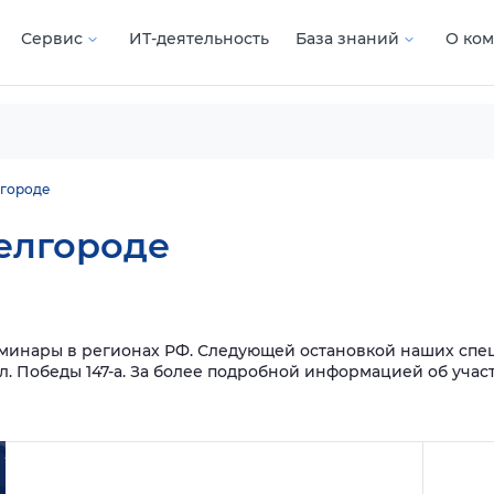
Сервис
ИТ-деятельность
База знаний
О ко
лгороде
елгороде
минары в регионах РФ. Следующей остановкой наших спец
л. Победы 147-а. За более подробной информацией об участи
Подробнее
Подроб