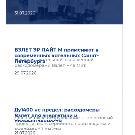
31.07.2026
Подр
ВЗЛЕТ ЭР ЛАЙТ М применяют в
современных котельных Санкт-
Мощность котельной, оснащённой
Петербурга
расходомерами Взлет, – 46 МВт.
29.07.2026
Подр
Ду1400 не предел: расходомеры
Взлет для энергетики и
Для нас такое оборудование — не разовый
промышленности
проект, а часть серийного производства и
ежедневной работы.
21.07.2026