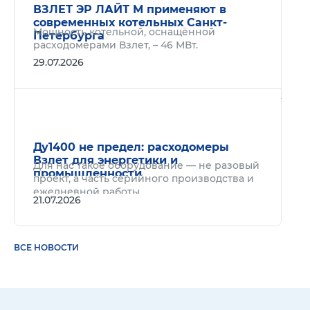
ВЗЛЕТ ЭР ЛАЙТ М применяют в
современных котельных Санкт-
Мощность котельной, оснащённой
Петербурга
расходомерами Взлет, – 46 МВт.
29.07.2026
Подр
Ду1400 не предел: расходомеры
Взлет для энергетики и
Для нас такое оборудование — не разовый
промышленности
проект, а часть серийного производства и
ежедневной работы.
21.07.2026
ВСЕ НОВОСТИ