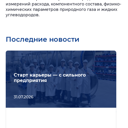
измерений расхода, компонентного состава, физико-
химических параметров природного газа и жидких
углеводородов.
Последние новости
Подр
Старт карьеры — с сильного
предприятия
31.07.2026
Подр