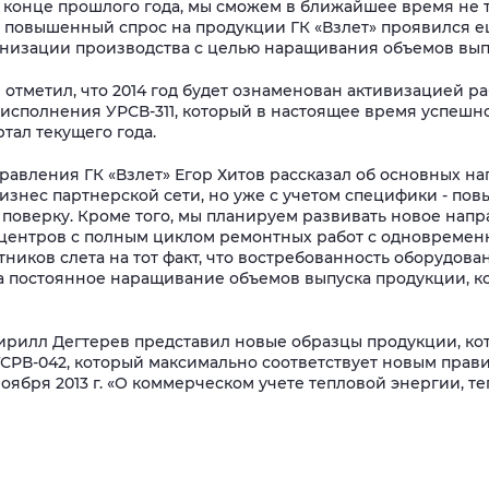
 конце прошлого года, мы сможем в ближайшее время не т
 повышенный спрос на продукции ГК «Взлет» проявился еще
низации производства с целью наращивания объемов вып
отметил, что 2014 год будет ознаменован активизацией ра
исполнения УРСВ-311, который в настоящее время успешно
тал текущего года.
правления ГК «Взлет» Егор Хитов рассказал об основных 
изнес партнерской сети, но уже с учетом специфики - п
поверку. Кроме того, мы планируем развивать новое нап
центров с полным циклом ремонтных работ с одновремен
тников слета на тот факт, что востребованность оборудова
а постоянное наращивание объемов выпуска продукции, к
ирилл Дегтерев представил новые образцы продукции, ко
ТСРВ-042, который максимально соответствует новым прав
оября 2013 г. «О коммерческом учете тепловой энергии, те