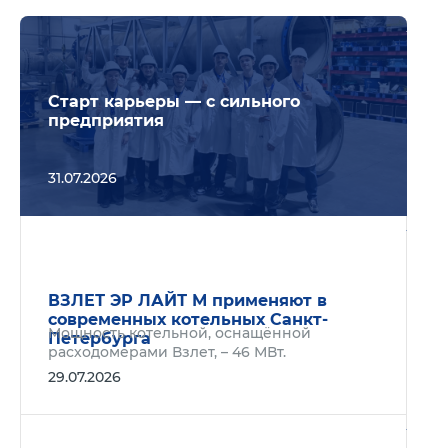
Подр
Старт карьеры — с сильного
предприятия
31.07.2026
Подр
ВЗЛЕТ ЭР ЛАЙТ М применяют в
современных котельных Санкт-
Мощность котельной, оснащённой
Петербурга
расходомерами Взлет, – 46 МВт.
29.07.2026
Подр