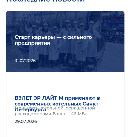
Подр
Старт карьеры — с сильного
предприятия
31.07.2026
Подр
ВЗЛЕТ ЭР ЛАЙТ М применяют в
современных котельных Санкт-
Мощность котельной, оснащённой
Петербурга
расходомерами Взлет, – 46 МВт.
29.07.2026
Подр